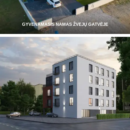
GYVENAMASIS NAMAS ŽVEJŲ GATVĖJE